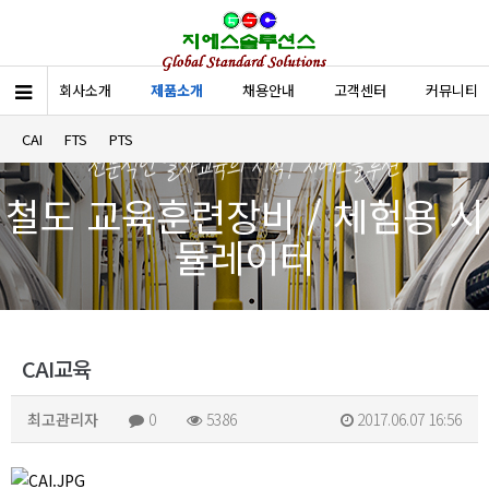
회사소개
제품소개
채용안내
고객센터
커뮤니티
CAI
FTS
PTS
철도 교육훈련장비 / 체험용 시
뮬레이터
CAI교육
최고관리자
0
5386
2017.06.07 16:56